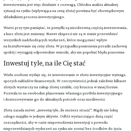
inwestowania jest więc działanie z rozwagą. Chłodna analiza aktualnej
sytuacji na rynku (wpływająca na cenę złota) powinna być obowiązkowym
składnikiem procesu inwestycyjnego.
Warto przy tym pamiętać, że pomyłki są nieodzowną częścią inwestowania,
a kurs złota jest zmienny. Nawet eksperci nie są w stanie przewidzieć
wszystkich nadchodzących wydarzeń, które mogą mieć wpływ
na kształtowanie się ceny złota. W przypadku poniesienia porażki zachowaj
spokój i wyciągnij odpowiednie wnioski, aby nie popełnić błędu ponownie.
Inwestuj tyle, na ile Cię stać
Wielu osobom wydaje się, że inwestowanie w złoto inwestycyjne wymaga
sporych nakładów finansowych. W rzeczywistości jednak zaledwie kilkaset
złotych wystarczy na zakup złotej sztabki, czy kruszcu w innej formie.
Pozwala to na swobodne planowanie własnego portfela inwestycyjnego
i dostosowywanie go do aktualnych potrzeb oraz możliwości.
Złota zasada mówi: „inwestuj tyle, ile możesz stracić”. Nigdy nie lokuj
całego majątku w jednym aktywie. Odłóż wystarczająco dużą część
oszczędności, aby w razie niepowodzenia inwestycji z powodu
nieprzewidzianych wydarzeń na rynku nie zostać bez środków do życia.