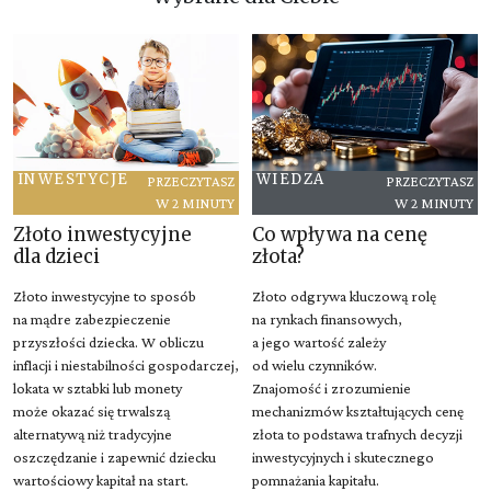
INWESTYCJE
WIEDZA
PRZECZYTASZ
PRZECZYTASZ
W 2 MINUTY
W 2 MINUTY
Złoto inwestycyjne
Co wpływa na cenę
dla dzieci
złota?
Złoto inwestycyjne to sposób
Złoto odgrywa kluczową rolę
na mądre zabezpieczenie
na rynkach finansowych,
przyszłości dziecka. W obliczu
a jego wartość zależy
inflacji i niestabilności gospodarczej,
od wielu czynników.
lokata w sztabki lub monety
Znajomość i zrozumienie
może okazać się trwalszą
mechanizmów kształtujących cenę
alternatywą niż tradycyjne
złota to podstawa trafnych decyzji
oszczędzanie i zapewnić dziecku
inwestycyjnych i skutecznego
wartościowy kapitał na start.
pomnażania kapitału.