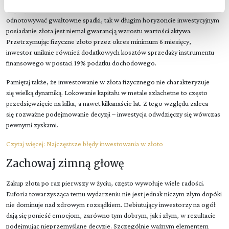
cookie zainstalujemy na Twoim urządzeniu, klikając
na przyszłość. Choć w niewielkich odstępach czasu cena złota może
Zarządzaj preferencjami
. W każdej chwili możesz
odnotowywać gwałtowne spadki, tak w długim horyzoncie inwestycyjnym
dokonać zmiany wybranych przez Ciebie plików cookie.
posiadanie złota jest niemal gwarancją wzrostu wartości aktywa.
Przetrzymując fizyczne złoto przez okres minimum 6 miesięcy,
inwestor uniknie również dodatkowych kosztów sprzedaży instrumentu
finansowego w postaci 19% podatku dochodowego.
Pamiętaj także, że inwestowanie w złota fizycznego nie charakteryzuje
się wielką dynamiką. Lokowanie kapitału w metale szlachetne to często
przedsięwzięcie na kilka, a nawet kilkanaście lat. Z tego względu zaleca
się rozważne podejmowanie decyzji – inwestycja odwdzięczy się wówczas
pewnymi zyskami.
Czytaj więcej:
Najczęstsze błędy inwestowania w złoto
Zachowaj zimną głowę
Zakup złota po raz pierwszy w życiu, często wywołuje wiele radości.
Euforia towarzysząca temu wydarzeniu nie jest jednak niczym złym dopóki
nie dominuje nad zdrowym rozsądkiem. Debiutujący inwestorzy na ogół
dają się ponieść emocjom, zarówno tym dobrym, jak i złym, w rezultacie
podejmując nieprzemyślane decyzje. Szczególnie ważnym elementem