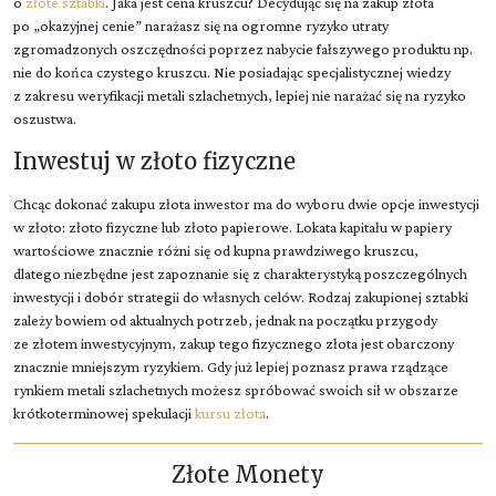
o
złote sztabki
. Jaka jest cena kruszcu? Decydując się na zakup złota
po „okazyjnej cenie” narażasz się na ogromne ryzyko utraty
zgromadzonych oszczędności poprzez nabycie fałszywego produktu np.
nie do końca czystego kruszcu. Nie posiadając specjalistycznej wiedzy
z zakresu weryfikacji metali szlachetnych, lepiej nie narażać się na ryzyko
oszustwa.
Inwestuj w złoto fizyczne
Chcąc dokonać zakupu złota inwestor ma do wyboru dwie opcje inwestycji
w złoto: złoto fizyczne lub złoto papierowe. Lokata kapitału w papiery
wartościowe znacznie różni się od kupna prawdziwego kruszcu,
dlatego niezbędne jest zapoznanie się z charakterystyką poszczególnych
inwestycji i dobór strategii do własnych celów. Rodzaj zakupionej sztabki
zależy bowiem od aktualnych potrzeb, jednak na początku przygody
ze złotem inwestycyjnym, zakup tego fizycznego złota jest obarczony
znacznie mniejszym ryzykiem. Gdy już lepiej poznasz prawa rządzące
rynkiem metali szlachetnych możesz spróbować swoich sił w obszarze
krótkoterminowej spekulacji
kursu złota
.
Złote Monety