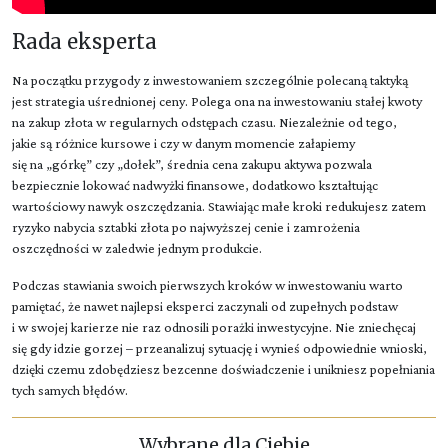
Rada eksperta
Na początku przygody z inwestowaniem szczególnie polecaną taktyką
jest strategia uśrednionej ceny. Polega ona na inwestowaniu stałej kwoty
na zakup złota w regularnych odstępach czasu. Niezależnie od tego,
jakie są różnice kursowe i czy w danym momencie załapiemy
się na „górkę” czy „dołek”, średnia cena zakupu aktywa pozwala
bezpiecznie lokować nadwyżki finansowe, dodatkowo kształtując
wartościowy nawyk oszczędzania. Stawiając małe kroki redukujesz zatem
ryzyko nabycia sztabki złota po najwyższej cenie i zamrożenia
oszczędności w zaledwie jednym produkcie.
Podczas stawiania swoich pierwszych kroków w inwestowaniu warto
pamiętać, że nawet najlepsi eksperci zaczynali od zupełnych podstaw
i w swojej karierze nie raz odnosili porażki inwestycyjne. Nie zniechęcaj
się gdy idzie gorzej – przeanalizuj sytuację i wynieś odpowiednie wnioski,
dzięki czemu zdobędziesz bezcenne doświadczenie i unikniesz popełniania
tych samych błędów.
Wybrane dla Ciebie