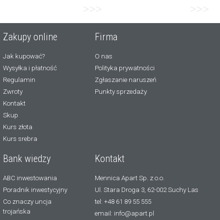
>>>
>>>
Zakupy online
Firma
Jak kupować?
O nas
Wysyłka i płatność
Polityka prywatności
Regulamin
Zgłaszanie naruszeń
Zwroty
Punkty sprzedaży
Kontakt
Skup
Kurs złota
Kurs srebra
Bank wiedzy
Kontakt
ABC inwestowania
Mennica Apart Sp. z o.o.
Poradnik inwestycyjny
Ul. Stara Droga 3, 62-002 Suchy Las
Co znaczy uncja
tel: +48 61 89 55 555
trojańska
email: info@apart.pl