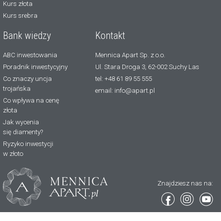
Kurs złota
Kurs srebra
Bank wiedzy
Kontakt
ABC inwestowania
Mennica Apart Sp. z o.o.
Poradnik inwestycyjny
Ul. Stara Droga 3, 62-002 Suchy Las
Co znaczy uncja
tel: +48 61 89 55 555
trojańska
email: info@apart.pl
Co wpływa na cenę
złota
Jak wycenia
się diamenty?
Ryzyko inwestycji
w złoto
Znajdziesz nas na: