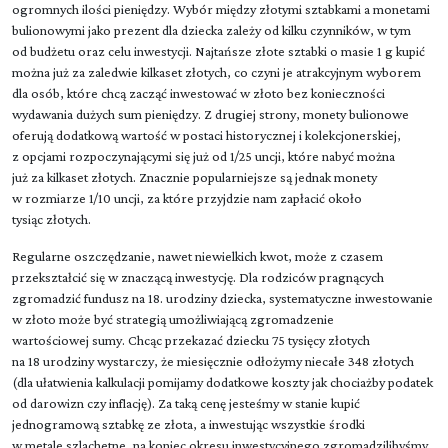
ogromnych ilości pieniędzy. Wybór między złotymi sztabkami a monetami
bulionowymi jako prezent dla dziecka zależy od kilku czynników, w tym
od budżetu oraz celu inwestycji. Najtańsze złote sztabki o masie 1 g kupić
można już za zaledwie kilkaset złotych, co czyni je atrakcyjnym wyborem
dla osób, które chcą zacząć inwestować w złoto bez konieczności
wydawania dużych sum pieniędzy. Z drugiej strony, monety bulionowe
oferują dodatkową wartość w postaci historycznej i kolekcjonerskiej,
z opcjami rozpoczynającymi się już od 1/25 uncji, które nabyć można
już za kilkaset złotych. Znacznie popularniejsze są jednak monety
w rozmiarze 1/10 uncji, za które przyjdzie nam zapłacić około
tysiąc złotych.
Regularne oszczędzanie, nawet niewielkich kwot, może z czasem
przekształcić się w znaczącą inwestycję. Dla rodziców pragnących
zgromadzić fundusz na 18. urodziny dziecka, systematyczne inwestowanie
w złoto może być strategią umożliwiającą zgromadzenie
wartościowej sumy. Chcąc przekazać dziecku 75 tysięcy złotych
na 18 urodziny wystarczy, że miesięcznie odłożymy niecałe 348 złotych
(dla ułatwienia kalkulacji pomijamy dodatkowe koszty jak chociażby podatek
od darowizn czy inflację). Za taką cenę jesteśmy w stanie kupić
jednogramową sztabkę ze złota, a inwestując wszystkie środki
w metale szlachetne, na koniec okresu inwestycyjnego zgromadzilibyśmy