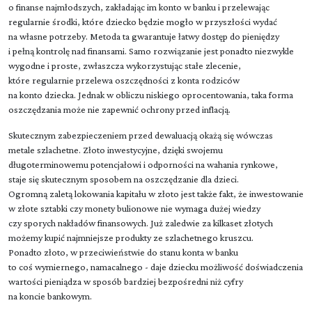
o finanse najmłodszych, zakładając im konto w banku i przelewając
regularnie środki, które dziecko będzie mogło w przyszłości wydać
na własne potrzeby. Metoda ta gwarantuje łatwy dostęp do pieniędzy
i pełną kontrolę nad finansami. Samo rozwiązanie jest ponadto niezwykle
wygodne i proste, zwłaszcza wykorzystując stałe zlecenie,
które regularnie przelewa oszczędności z konta rodziców
na konto dziecka. Jednak w obliczu niskiego oprocentowania, taka forma
oszczędzania może nie zapewnić ochrony przed inflacją.
Skutecznym zabezpieczeniem przed dewaluacją okażą się wówczas
metale szlachetne. Złoto inwestycyjne, dzięki swojemu
długoterminowemu potencjałowi i odporności na wahania rynkowe,
staje się skutecznym sposobem na oszczędzanie dla dzieci.
Ogromną zaletą lokowania kapitału w złoto jest także fakt, że inwestowanie
w złote sztabki czy monety bulionowe nie wymaga dużej wiedzy
czy sporych nakładów finansowych. Już zaledwie za kilkaset złotych
możemy kupić najmniejsze produkty ze szlachetnego kruszcu.
Ponadto złoto, w przeciwieństwie do stanu konta w banku
to coś wymiernego, namacalnego - daje dziecku możliwość doświadczenia
wartości pieniądza w sposób bardziej bezpośredni niż cyfry
na koncie bankowym.