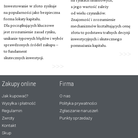
na rynkach finansowych,
Inwestowanie w złoto zyskuje
a jego wartość zależy
na popularności jako bezpieczna
od wielu czynników.
forma lokaty kapitału.
Znajomość i zrozumienie
Dla początkujących kluczowe
mechanizmów kształtujących cenę
jest zrozumienie zasad rynku,
złota to podstawa trafnych decyzji
unikanie typowych błędów i wybór
inwestycyjnych i skutecznego
sprawdzonych źródeł zakupu –
pomnażania kapitału.
to fundament
>>>
skutecznych inwestycji.
>>>
Zakupy online
Firma
Jak kupować?
O nas
Wysyłka i płatność
Polityka prywatności
Regulamin
Zgłaszanie naruszeń
Zwroty
Punkty sprzedaży
Kontakt
Skup