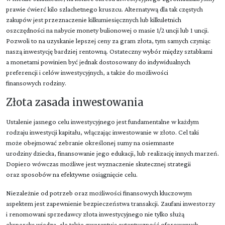
prawie ćwierć kilo szlachetnego kruszcu. Alternatywą dla tak częstych
zakupów jest przeznaczenie kilkumiesięcznych lub kilkuletnich
oszczędności na nabycie monety bulionowej o masie 1/2 uncji lub 1 uncji.
Pozwoli to na uzyskanie lepszej ceny za gram złota, tym samych czyniąc
naszą inwestycję bardziej rentowną. Ostateczny wybór między sztabkami
a monetami powinien być jednak dostosowany do indywidualnych
preferencji i celów inwestycyjnych, a także do możliwości
finansowych rodziny.
Złota zasada inwestowania
Ustalenie jasnego celu inwestycyjnego jest fundamentalne w każdym
rodzaju inwestycji kapitału, włączając inwestowanie w złoto. Cel taki
może obejmować zebranie określonej sumy na osiemnaste
urodziny dziecka, finansowanie jego edukacji, lub realizację innych marzeń.
Dopiero wówczas możliwe jest wyznaczenie skutecznej strategii
oraz sposobów na efektywne osiągnięcie celu.
Niezależnie od potrzeb oraz możliwości finansowych kluczowym
aspektem jest zapewnienie bezpieczeństwa transakcji. Zaufani inwestorzy
i renomowani sprzedawcy złota inwestycyjnego nie tylko służą
ekspercką wiedzą, ale także gwarantują autentyczność oferowanych