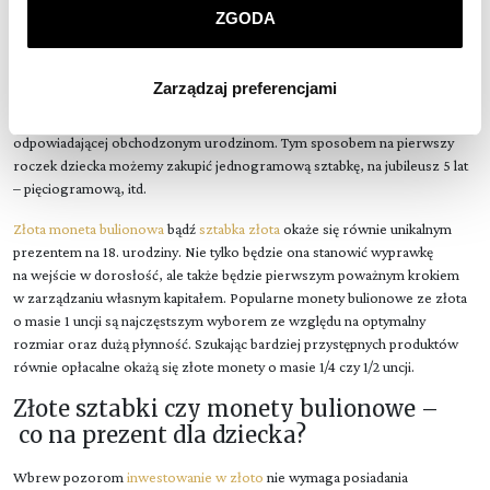
do zabawek, czy nawet pieniędzy, niesie ona ze sobą wyjątkową wartość,
ZGODA
która dodatkowo z biegiem lat będzie sukcesywnie wzrastać.
Klikając
ZGODA
wyrażasz zgodę na zainstalowanie
Oprócz unikalnego wyglądu, może ona także wzbudzić w dziecku
wszystkich rodzajów plików cookie, z których
bezcenny nawyk oszczędzania i szacunku do pieniądza.
Zarządzaj preferencjami
korzystamy. Możesz również wybrać jaki rodzaj plików
cookie zainstalujemy na Twoim urządzeniu, klikając
Ciekawym pomysłem może być wręczanie złotych sztabek o gramaturze
Zarządzaj preferencjami
. W każdej chwili możesz
odpowiadającej obchodzonym urodzinom. Tym sposobem na pierwszy
roczek dziecka możemy zakupić jednogramową sztabkę, na jubileusz 5 lat
dokonać zmiany wybranych przez Ciebie plików cookie.
– pięciogramową, itd.
Złota moneta bulionowa
bądź
sztabka złota
okaże się równie unikalnym
prezentem na 18. urodziny. Nie tylko będzie ona stanowić wyprawkę
na wejście w dorosłość, ale także będzie pierwszym poważnym krokiem
w zarządzaniu własnym kapitałem. Popularne monety bulionowe ze złota
o masie 1 uncji są najczęstszym wyborem ze względu na optymalny
rozmiar oraz dużą płynność. Szukając bardziej przystępnych produktów
równie opłacalne okażą się złote monety o masie 1/4 czy 1/2 uncji.
Złote sztabki czy monety bulionowe –
co na prezent dla dziecka?
Wbrew pozorom
inwestowanie w złoto
nie wymaga posiadania