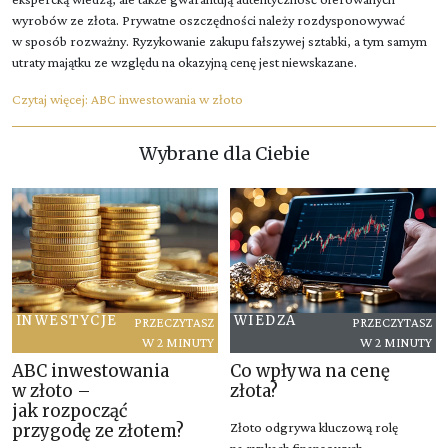
wyrobów ze złota. Prywatne oszczędności należy rozdysponowywać
w sposób rozważny. Ryzykowanie zakupu fałszywej sztabki, a tym samym
utraty majątku ze względu na okazyjną cenę jest niewskazane.
Czytaj więcej:
ABC inwestowania w złoto
Wybrane dla Ciebie
INWESTYCJE
WIEDZA
PRZECZYTASZ
PRZECZYTASZ
W 2 MINUTY
W 2 MINUTY
ABC inwestowania
Co wpływa na cenę
w złoto –
złota?
jak rozpocząć
Złoto odgrywa kluczową rolę
przygodę ze złotem?