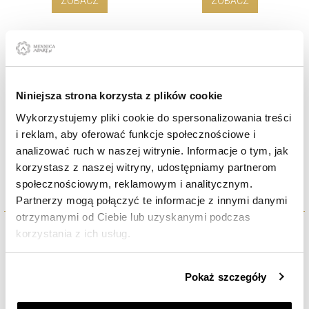
ZOBACZ
ZOBACZ
Niniejsza strona korzysta z plików cookie
Wykorzystujemy pliki cookie do spersonalizowania treści
i reklam, aby oferować funkcje społecznościowe i
Profesor Dumbledore 1/4oz
Dinosaurs: Iconic Specimens
analizować ruch w naszej witrynie. Informacje o tym, jak
Proof
- Tyrannosaurus 1/4oz Proof
korzystasz z naszej witryny, udostępniamy partnerom
ZOBACZ
ZOBACZ
społecznościowym, reklamowym i analitycznym.
Partnerzy mogą połączyć te informacje z innymi danymi
otrzymanymi od Ciebie lub uzyskanymi podczas
Złoto dla dzieci – na jaką okazję?
korzystania z ich usług.
Podarowanie dziecku złota to wspaniały sposób na uczczenie ważnych
Szczegółowe informacje o zasadach wykorzystania
momentów w jego życiu, takich jak komunia czy urodziny.
Pokaż szczegóły
przez nas plików cookie znajdziesz w
Polityce
Inwestycja w jedno- lub dwugramową sztabkę złota
prywatności
.
jest nie tylko przystępnym finansowo gestem, ale w przeciwieństwie