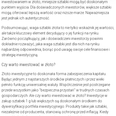
inwestowaniem w złoto, mniejsze sztabki mogą być doskonałym
punktem wyjścia. Dla doświadczonych inwestorów, większe sztabki
mogą oferować lepszą wartość oraz niższe marże. Najważniejsza
jest jednak ich autentyczność.
Podsumowując, waga sztabki złota to nie tylko wskaźnik jej wartości,
ale także kluczowy element decydujący o jej funkcji na rynku.
Zarówno początkujący, jak i doświadczeni inwestorzy powinni
dokładnie rozważyć, jaka waga sztabki jest dla nich na rynku
najbardziej odpowiednia, biorąc pod uwagę swoje cele finansowe i
strategię inwestycyjną.
Czy warto inwestować w złoto?
Złoto inwestycyjne to doskonała forma zabezpieczenia kapitału.
Będąc jednym z najstarszych środków płatniczych i przez wieki
pełniło funkcję uniwersalnej waluty. Współcześnie jest postrzegane
przede wszystkim jako "bezpieczna przystań" w trudnych czasach
gospodarczych. Ale czy warto inwestować w złoto? Inwestycje w
zakup sztabek 1 g lub większych są doskonałym środkiem do
dywersyfikacji portfela inwestycyjnego. Produkty takie jak sztabki,
niezależnie od producenta, stanowią ochronę przed inflacją. Kiedy