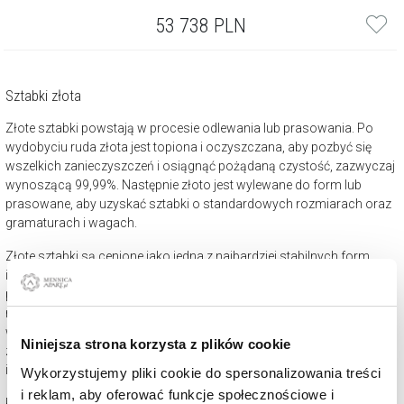
53 738
PLN
Sztabki złota
Złote sztabki powstają w procesie odlewania lub prasowania. Po
wydobyciu ruda złota jest topiona i oczyszczana, aby pozbyć się
wszelkich zanieczyszczeń i osiągnąć pożądaną czystość, zazwyczaj
wynoszącą 99,99%. Następnie złoto jest wylewane do form lub
prasowane, aby uzyskać sztabki o standardowych rozmiarach oraz
gramaturach i wagach.
Złote sztabki są cenione jako jedna z najbardziej stabilnych form
inwestycji. W przeciwieństwie do innych form , takich jak akcje i
produkty czy nieruchomości, złote sztabki oferują fizyczną
reprezentację wartości, która nie jest narażona na fluktuacje rynkowe
w takim stopniu jak inne aktywa. Ponadto, posiadanie fizycznego
Niniejsza strona korzysta z plików cookie
złota daje poczucie bezpieczeństwa, które nie jest dostępne przy
inwestycjach w wirtualne aktywa.
Wykorzystujemy pliki cookie do spersonalizowania treści
i reklam, aby oferować funkcje społecznościowe i
Platforma e-commerce mennica.apart.pl oferuje sztabki złota z