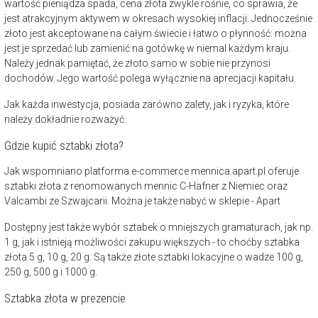
wartość pieniądza spada, cena złota zwykle rośnie, co sprawia, że
jest atrakcyjnym aktywem w okresach wysokiej inflacji. Jednocześnie
złoto jest akceptowane na całym świecie i łatwo o płynność: można
jest je sprzedać lub zamienić na gotówkę w niemal każdym kraju.
Należy jednak pamiętać, że złoto samo w sobie nie przynosi
dochodów. Jego wartość polega wyłącznie na aprecjacji kapitału.
Jak każda inwestycja, posiada zarówno zalety, jak i ryzyka, które
należy dokładnie rozważyć.
Gdzie kupić sztabki złota?
Jak wspomniano platforma e-commerce mennica.apart.pl oferuje
sztabki złota z renomowanych mennic C-Hafner z Niemiec oraz
Valcambi ze Szwajcarii. Można je także nabyć w sklepie - Apart
Dostępny jest także wybór sztabek o mniejszych gramaturach, jak np.
1 g, jak i istnieją możliwości zakupu większych - to choćby sztabka
złota 5 g, 10 g, 20 g. Są także złote sztabki lokacyjne o wadze 100 g,
250 g, 500 g i 1000 g.
Sztabka złota w prezencie