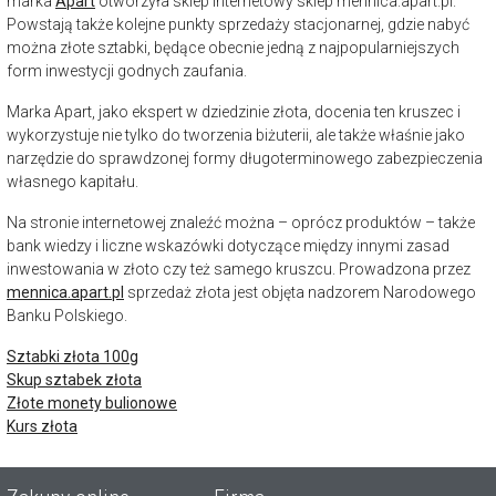
marka
Apart
otworzyła sklep internetowy sklep mennica.apart.pl.
Powstają także kolejne punkty sprzedaży stacjonarnej, gdzie nabyć
można złote sztabki, będące obecnie jedną z najpopularniejszych
form inwestycji godnych zaufania.
Marka Apart, jako ekspert w dziedzinie złota, docenia ten kruszec i
wykorzystuje nie tylko do tworzenia biżuterii, ale także właśnie jako
narzędzie do sprawdzonej formy długoterminowego zabezpieczenia
własnego kapitału.
Na stronie internetowej znaleźć można – oprócz produktów – także
bank wiedzy i liczne wskazówki dotyczące między innymi zasad
inwestowania w złoto czy też samego kruszcu. Prowadzona przez
mennica.apart.pl
sprzedaż złota jest objęta nadzorem Narodowego
Banku Polskiego.
Sztabki złota 100g
Skup sztabek złota
Złote monety bulionowe
Kurs złota