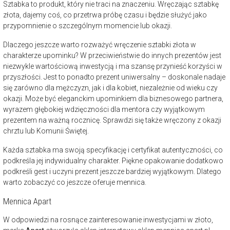
Sztabka to produkt, który nie traci na znaczeniu. Wręczając sztabkę
złota, dajemy coś, co przetrwa próbę czasu i będzie służyć jako
przypomnienie o szczególnym momencie lub okazji.
Dlaczego jeszcze warto rozważyć wręczenie sztabki złota w
charakterze upominku? W przeciwieństwie do innych prezentów jest
niezwykle wartościową inwestycją i ma szansę przynieść korzyści w
przyszłości. Jest to ponadto prezent uniwersalny – doskonale nadaje
się zarówno dla mężczyzn, jak i dla kobiet, niezależnie od wieku czy
okazji. Może być eleganckim upominkiem dla biznesowego partnera,
wyrazem głębokiej wdzięczności dla mentora czy wyjątkowym
prezentem na ważną rocznicę. Sprawdzi się także wręczony z okazji
chrztu lub Komunii Świętej.
Każda sztabka ma swoją specyfikację i certyfikat autentyczności, co
podkreśla jej indywidualny charakter. Piękne opakowanie dodatkowo
podkreśli gest i uczyni prezent jeszcze bardziej wyjątkowym. Dlatego
warto zobaczyć co jeszcze oferuje mennica.
Mennica Apart
W odpowiedzi na rosnące zainteresowanie inwestycjami w złoto,