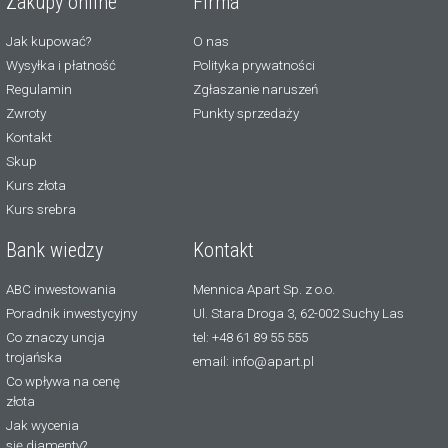
Zakupy online
Firma
Jak kupować?
O nas
Wysyłka i płatność
Polityka prywatności
Regulamin
Zgłaszanie naruszeń
Zwroty
Punkty sprzedaży
Kontakt
Skup
Kurs złota
Kurs srebra
Bank wiedzy
Kontakt
ABC inwestowania
Mennica Apart Sp. z o.o.
Poradnik inwestycyjny
Ul. Stara Droga 3, 62-002 Suchy Las
Co znaczy uncja
tel: +48 61 89 55 555
trojańska
email: info@apart.pl
Co wpływa na cenę
złota
Jak wycenia
się diamenty?