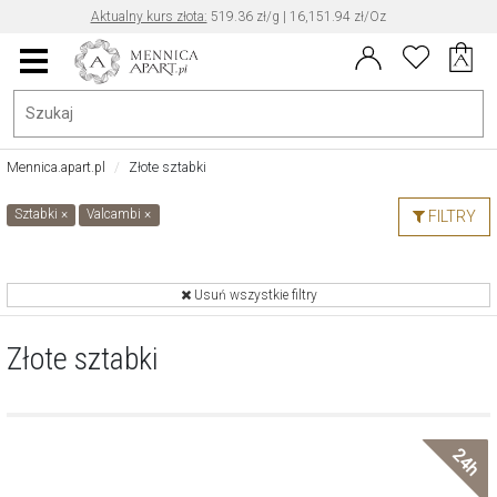
Aktualny kurs EUR/PLN: 4.30
Data aktualizacji kursu: 2026-08-08 14:02
Menu
główne
Mennica.apart.pl
Złote sztabki
Sztabki
×
Valcambi
×
FILTRY
Usuń wszystkie filtry
Złote sztabki
24h