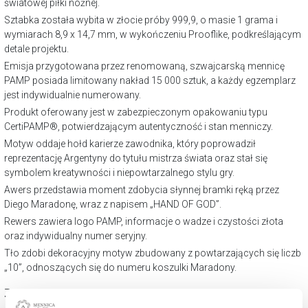
światowej piłki nożnej.
Sztabka została wybita w złocie próby 999,9, o masie 1 grama i
wymiarach 8,9 x 14,7 mm, w wykończeniu Prooflike, podkreślającym
detale projektu.
Emisja przygotowana przez renomowaną, szwajcarską mennicę
PAMP posiada limitowany nakład 15 000 sztuk, a każdy egzemplarz
jest indywidualnie numerowany.
Produkt oferowany jest w zabezpieczonym opakowaniu typu
CertiPAMP®, potwierdzającym autentyczność i stan menniczy.
Motyw oddaje hołd karierze zawodnika, który poprowadził
reprezentację Argentyny do tytułu mistrza świata oraz stał się
symbolem kreatywności i niepowtarzalnego stylu gry.
Awers przedstawia moment zdobycia słynnej bramki ręką przez
Diego Maradonę, wraz z napisem „HAND OF GOD”.
Rewers zawiera logo PAMP, informacje o wadze i czystości złota
oraz indywidualny numer seryjny.
Tło zdobi dekoracyjny motyw zbudowany z powtarzających się liczb
„10”, odnoszących się do numeru koszulki Maradony.
ZAPYTAJ O PRODUKT