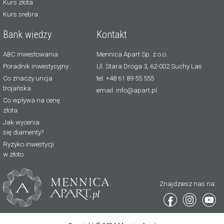
Kurs złota
Kurs srebra
Bank wiedzy
Kontakt
ABC inwestowania
Mennica Apart Sp. z o.o.
Poradnik inwestycyjny
Ul. Stara Droga 3, 62-002 Suchy Las
Co znaczy uncja
tel: +48 61 89 55 555
trojańska
email: info@apart.pl
Co wpływa na cenę
złota
Jak wycenia
się diamenty?
Ryzyko inwestycji
w złoto
Znajdziesz nas na: