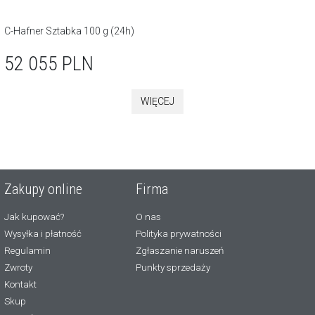
C-Hafner Sztabka 100 g (24h)
52 055
PLN
WIĘCEJ
Zakupy online
Firma
Jak kupować?
O nas
Wysyłka i płatność
Polityka prywatności
Regulamin
Zgłaszanie naruszeń
Zwroty
Punkty sprzedaży
Kontakt
Skup