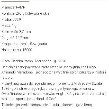
Mennica:
PAMP
Kolekcja:
Złoto kolekcjonerskie
Próba: 999.9
Masa: 1 g
Szerokość: 8,7 mm
Długość: 14,7 mm
Kraj pochodzenia: Szwajcaria
Nakład (szt.): 15000
Złota Sztabka Pamp - Maradona 1g - 2026
Oficjalnie licencjonowana złota sztabka upamiętniająca Diego
Armando Maradonę – jednego z najwybitniejszych piłkarzy w historii
futbolu.
Projekt nawiązuje do legendarnego momentu z Mistrzostw Świata
1986 - gola strzelonego ręką przez argentyńskiego piłkarza w
ćwierćfinałowym meczu przeciwko Anglii - który na trwałe zapisał się
w historii sportu jako „Hand of God”.
To kolekcjonerskie połączenie metalu szlachetnego z ikoną