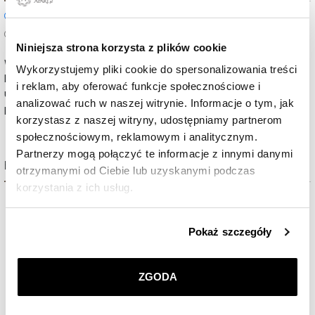
Zapytaj o dostępność w punkcie stacjonarnym
Zapytaj o parametry produktu
Niniejsza strona korzysta z plików cookie
W przypadku chęci zakupu w punkcie stacjonarnym prosimy o
Wykorzystujemy pliki cookie do spersonalizowania treści
kontakt z wybranym punktem w celu ustalenia dostępności,
i reklam, aby oferować funkcje społecznościowe i
umówienia wizyty oraz omówienia szczegółów transakcji.
analizować ruch w naszej witrynie. Informacje o tym, jak
Nasze punkty stacjonarne
▼
(rozwiń listę)
korzystasz z naszej witryny, udostępniamy partnerom
społecznościowym, reklamowym i analitycznym.
Partnerzy mogą połączyć te informacje z innymi danymi
BESTSELLERY
otrzymanymi od Ciebie lub uzyskanymi podczas
korzystania z ich usług.
Szczegółowe informacje o zasadach wykorzystania
Pokaż szczegóły
przez nas plików cookie znajdziesz w
Polityce
prywatności
.
ZGODA
Klikając
ZGODA
wyrażasz zgodę na zainstalowanie
wszystkich rodzajów plików cookie, z których