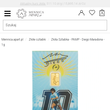
Aktualny kurs EUR/PLN: 4.30
Data aktualizacji kursu: 2026-08-07 04:42
Menu
główne
Mennica.apart.pl
Złote sztabki
Złota Sztabka - PAMP - Diego Maradona -
1g