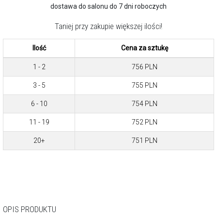
dostawa do salonu do 7 dni roboczych
Taniej przy zakupie większej ilości!
Ilość
Cena za sztukę
1 - 2
756
PLN
3 - 5
755
PLN
6 - 10
754
PLN
11 - 19
752
PLN
20+
751
PLN
OPIS PRODUKTU