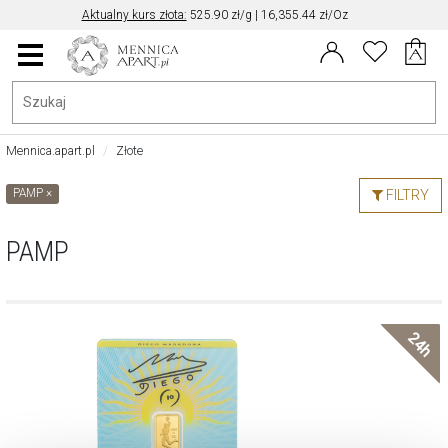
Aktualny kurs złota:
525.90 zł/g | 16,355.44 zł/Oz
Aktualny kurs EUR/PLN: 4.30
Data aktualizacji kursu: 2026-08-10 21:42
Menu
główne
Mennica.apart.pl
Złote
PAMP
×
FILTRY
PAMP
24h