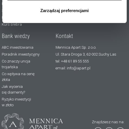
Kontakt
wszystkich rodzajów plików cookie, z których
Zarządzaj preferencjami
Skup
korzystamy. Możesz również wybrać jaki rodzaj plików
Kurs złota
cookie zainstalujemy na Twoim urządzeniu, klikając
Kurs srebra
Zarządzaj preferencjami
. W każdej chwili możesz
dokonać zmiany wybranych przez Ciebie plików cookie.
Bank wiedzy
Kontakt
ABC inwestowania
Mennica Apart Sp. z o.o.
Poradnik inwestycyjny
Ul. Stara Droga 3, 62-002 Suchy Las
Co znaczy uncja
tel: +48 61 89 55 555
trojańska
email: info@apart.pl
Co wpływa na cenę
złota
Jak wycenia
się diamenty?
Ryzyko inwestycji
w złoto
Znajdziesz nas na: