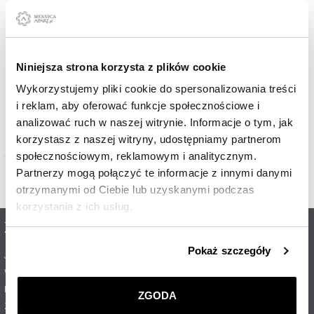
Niniejsza strona korzysta z plików cookie
Wykorzystujemy pliki cookie do spersonalizowania treści
Złota Sztabka - PAMP - Diego Maradona - 1g
i reklam, aby oferować funkcje społecznościowe i
analizować ruch w naszej witrynie. Informacje o tym, jak
771
PLN
korzystasz z naszej witryny, udostępniamy partnerom
społecznościowym, reklamowym i analitycznym.
Partnerzy mogą połączyć te informacje z innymi danymi
otrzymanymi od Ciebie lub uzyskanymi podczas
korzystania z ich usług.
Zakupy online
Firma
Szczegółowe informacje o zasadach wykorzystania
Pokaż szczegóły
Jak kupować?
O nas
przez nas plików cookie znajdziesz w
Polityce
Wysyłka i płatność
Polityka prywatności
prywatności
.
Regulamin
Zgłaszanie naruszeń
ZGODA
Zwroty
Punkty sprzedaży
Klikając
ZGODA
wyrażasz zgodę na zainstalowanie