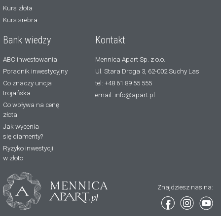
Kurs złota
Kurs srebra
Bank wiedzy
Kontakt
ABC inwestowania
Mennica Apart Sp. z o.o.
Poradnik inwestycyjny
Ul. Stara Droga 3, 62-002 Suchy Las
Co znaczy uncja
tel: +48 61 89 55 555
trojańska
email: info@apart.pl
Co wpływa na cenę
złota
Jak wycenia
się diamenty?
Ryzyko inwestycji
w złoto
Znajdziesz nas na: