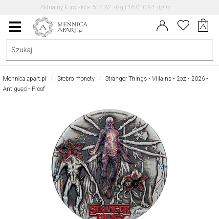
Aktualny kurs EUR/PLN: 4.30
Data aktualizacji kursu: 2026-08-07 08:42
Menu
główne
Mennica.apart.pl
Srebro monety
Stranger Things - Villains - 2oz - 2026 -
Antigued - Proof