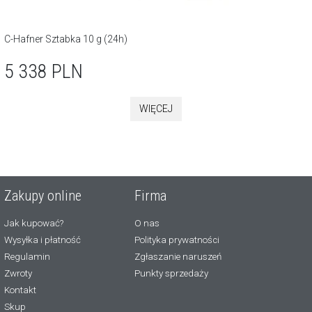
C-Hafner Sztabka 10 g (24h)
5 338
PLN
WIĘCEJ
Zakupy online
Firma
Jak kupować?
O nas
Wysyłka i płatność
Polityka prywatności
Regulamin
Zgłaszanie naruszeń
Zwroty
Punkty sprzedaży
Kontakt
Skup