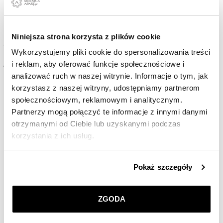
Nowość
Niniejsza strona korzysta z plików cookie
The Perth Mint - Dune - House Atreides - 1g
Wykorzystujemy pliki cookie do spersonalizowania treści
i reklam, aby oferować funkcje społecznościowe i
751
PLN
analizować ruch w naszej witrynie. Informacje o tym, jak
korzystasz z naszej witryny, udostępniamy partnerom
społecznościowym, reklamowym i analitycznym.
Partnerzy mogą połączyć te informacje z innymi danymi
otrzymanymi od Ciebie lub uzyskanymi podczas
korzystania z ich usług.
Szczegółowe informacje o zasadach wykorzystania
Pokaż szczegóły
przez nas plików cookie znajdziesz w
Polityce
prywatności
.
ZGODA
Klikając
ZGODA
wyrażasz zgodę na zainstalowanie
wszystkich rodzajów plików cookie, z których