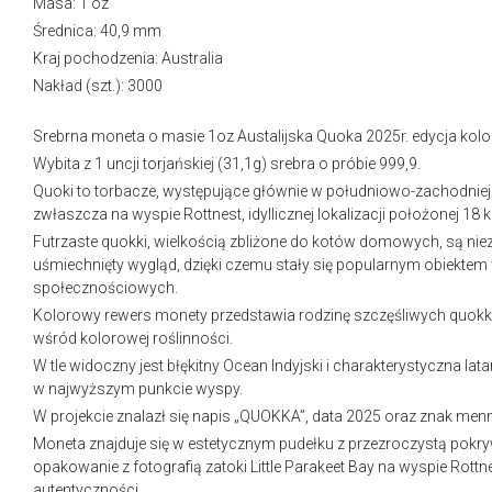
Masa: 1 oz
Średnica: 40,9 mm
Kraj pochodzenia: Australia
Nakład (szt.): 3000
Srebrna moneta o masie 1oz Austalijska Quoka 2025r. edycja kol
Wybita z 1 uncji torjańskiej (31,1g) srebra o próbie 999,9.
Quoki to torbacze, występujące głównie w południowo-zachodniej c
zwłaszcza na wyspie Rottnest, idyllicznej lokalizacji położonej 18
Futrzaste quokki, wielkością zbliżone do kotów domowych, są niez
uśmiechnięty wygląd, dzięki czemu stały się popularnym obiekte
społecznościowych.
Kolorowy rewers monety przedstawia rodzinę szczęśliwych quokk
wśród kolorowej roślinności.
W tle widoczny jest błękitny Ocean Indyjski i charakterystyczna 
w najwyższym punkcie wyspy.
W projekcie znalazł się napis „QUOKKA”, data 2025 oraz znak menn
Moneta znajduje się w estetycznym pudełku z przezroczystą pok
opakowanie z fotografią zatoki Little Parakeet Bay na wyspie Rottnes
autentyczności.