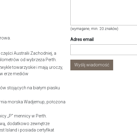
(wymagane, min. 20 znaków)
orowa.
Adres email
zęści Australii Zachodniej, a
 kilometrów od wybrzeża Perth.
Wyślij wiadomość
wykle towarzyskie i mają uroczy,
m w erze mediów
ów stojących na białym piasku
latarnia morska Wadjemup, położona
icy „P” mennicy w Perth.
rywą, dodatkowo zewnętrze
t Island i posiada certyfikat