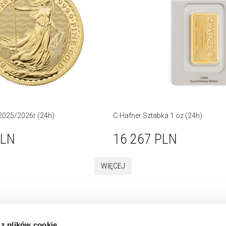
 2025/2026r (24h)
C-Hafner Sztabka 1 oz (24h)
LN
16 267
PLN
WIĘCEJ
 z plików cookie