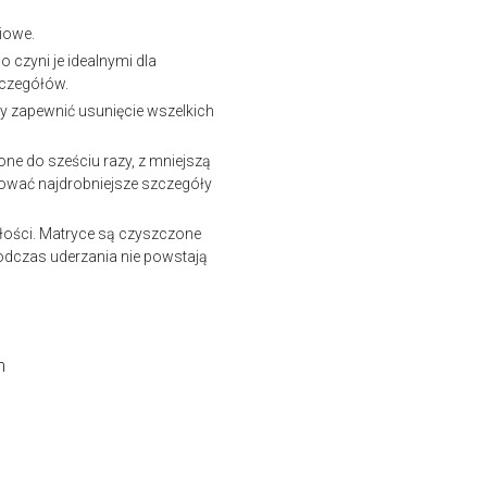
iowe.
 czyni je idealnymi dla
zczegółów.
y zapewnić usunięcie wszelkich
ne do sześciu razy, z mniejszą
hować najdrobniejsze szczegóły
ości. Matryce są czyszczone
odczas uderzania nie powstają
m