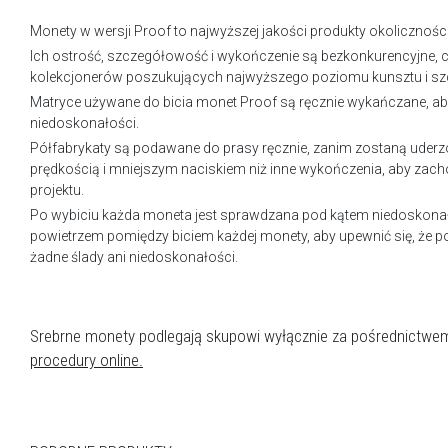
Monety w wersji Proof to najwyższej jakości produkty okolicznośc
Ich ostrość, szczegółowość i wykończenie są bezkonkurencyjne, co
kolekcjonerów poszukujących najwyższego poziomu kunsztu i s
Matryce używane do bicia monet Proof są ręcznie wykańczane, ab
niedoskonałości.
Półfabrykaty są podawane do prasy ręcznie, zanim zostaną uderzo
prędkością i mniejszym naciskiem niż inne wykończenia, aby zac
projektu.
Po wybiciu każda moneta jest sprawdzana pod kątem niedoskonał
powietrzem pomiędzy biciem każdej monety, aby upewnić się, że p
żadne ślady ani niedoskonałości.
Srebrne monety podlegają skupowi wyłącznie za pośrednictwe
procedury online.