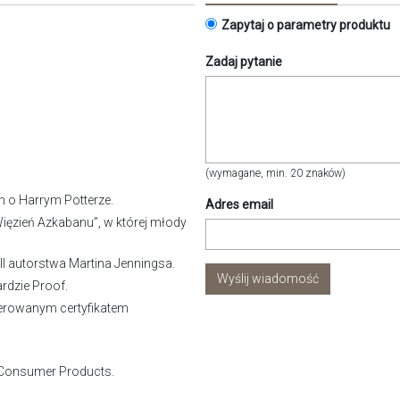
Zapytaj o parametry produktu
Zadaj pytanie
(wymagane, min. 20 znaków)
 o Harrym Potterze.
Adres email
Więzień Azkabanu”, w której młody
II autorstwa Martina Jenningsa.
Wyślij wiadomość
rdzie Proof.
erowanym certyfikatem
 Consumer Products.