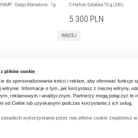
- PAMP - Diego Maradona - 1g
C-Hafner Sztabka 10 g (24h)
5 300
PLN
WIĘCEJ
 z plików cookie
y online
Firma
Bank wi
ie do spersonalizowania treści i reklam, aby oferować funkcje 
pować?
O nas
ABC inwes
 witrynie. Informacje o tym, jak korzystasz z naszej witryny, u
 i płatność
Polityka prywatności
Poradnik 
ym, reklamowym i analitycznym. Partnerzy mogą połączyć te i
min
Zgłaszanie naruszeń
Co znaczy 
 od Ciebie lub uzyskanymi podczas korzystania z ich usług.
Punkty sprzedaży
Co wpływa 
t
Jak wyceni
 zasadach wykorzystania przez nas plików cookie znajdziesz 
Ryzyko inw
ota
ebra