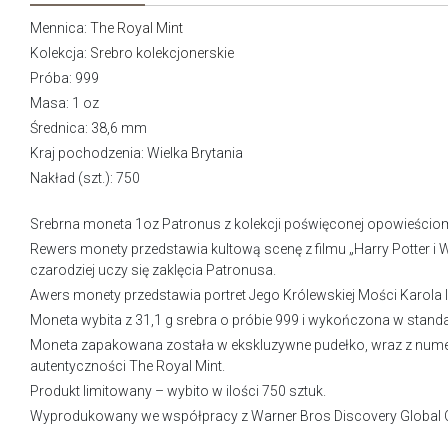
Mennica:
The Royal Mint
Kolekcja:
Srebro kolekcjonerskie
Próba: 999
Masa: 1 oz
Średnica: 38,6 mm
Kraj pochodzenia: Wielka Brytania
Nakład (szt.): 750
Srebrna moneta 1oz Patronus z kolekcji poświęconej opowieściom
Rewers monety przedstawia kultową scenę z filmu „Harry Potter i 
czarodziej uczy się zaklęcia Patronusa.
Awers monety przedstawia portret Jego Królewskiej Mości Karola I
Moneta wybita z 31,1 g srebra o próbie 999 i wykończona w standa
Moneta zapakowana została w ekskluzywne pudełko, wraz z num
autentyczności The Royal Mint.
Produkt limitowany – wybito w ilości 750 sztuk.
Wyprodukowany we współpracy z Warner Bros Discovery Global