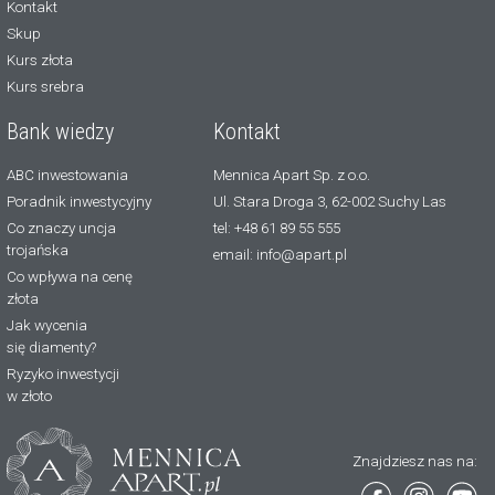
Kontakt
Skup
Kurs złota
Kurs srebra
Bank wiedzy
Kontakt
ABC inwestowania
Mennica Apart Sp. z o.o.
Poradnik inwestycyjny
Ul. Stara Droga 3, 62-002 Suchy Las
Co znaczy uncja
tel: +48 61 89 55 555
trojańska
email: info@apart.pl
Co wpływa na cenę
złota
Jak wycenia
się diamenty?
Ryzyko inwestycji
w złoto
Znajdziesz nas na: