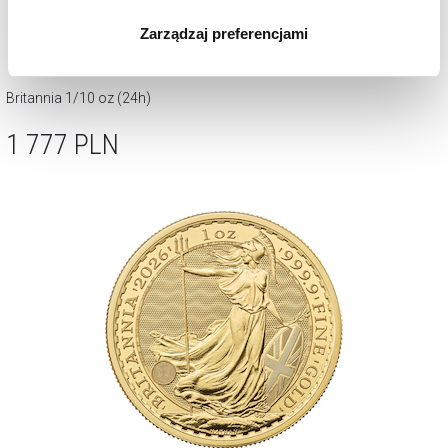
wszystkich rodzajów plików cookie, z których
Zarządzaj preferencjami
korzystamy. Możesz również wybrać jaki rodzaj plików
cookie zainstalujemy na Twoim urządzeniu, klikając
Zarządzaj preferencjami
. W każdej chwili możesz
Britannia 1/10 oz (24h)
dokonać zmiany wybranych przez Ciebie plików cookie.
1 777
PLN