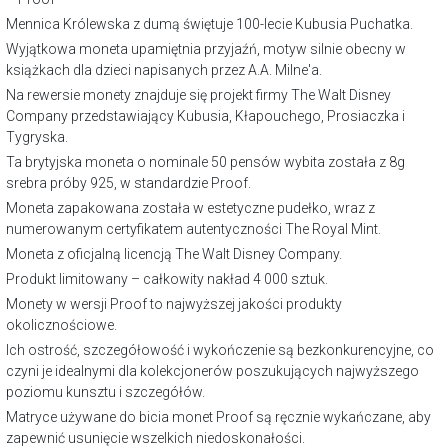
Mennica Królewska z dumą świętuje 100-lecie Kubusia Puchatka.
Wyjątkowa moneta upamiętnia przyjaźń, motyw silnie obecny w
książkach dla dzieci napisanych przez A.A. Milne'a.
Na rewersie monety znajduje się projekt firmy The Walt Disney
Company przedstawiający Kubusia, Kłapouchego, Prosiaczka i
Tygryska.
Ta brytyjska moneta o nominale 50 pensów wybita została z 8g
srebra próby 925, w standardzie Proof.
Moneta zapakowana została w estetyczne pudełko, wraz z
numerowanym certyfikatem autentyczności The Royal Mint.
Moneta z oficjalną licencją The Walt Disney Company.
Produkt limitowany – całkowity nakład 4 000 sztuk.
Monety w wersji Proof to najwyższej jakości produkty
okolicznościowe.
Ich ostrość, szczegółowość i wykończenie są bezkonkurencyjne, co
czyni je idealnymi dla kolekcjonerów poszukujących najwyższego
poziomu kunsztu i szczegółów.
Matryce używane do bicia monet Proof są ręcznie wykańczane, aby
zapewnić usunięcie wszelkich niedoskonałości.