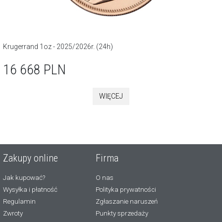
Krugerrand 1oz - 2025/2026r. (24h)
16 668
PLN
WIĘCEJ
Zakupy online
Firma
Jak kupować?
O nas
Wysyłka i płatność
Polityka prywatności
Regulamin
Zgłaszanie naruszeń
Zwroty
Punkty sprzedaży