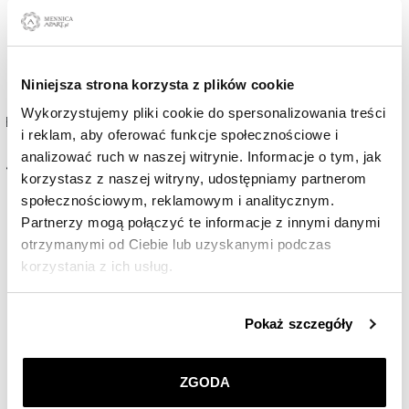
Niniejsza strona korzysta z plików cookie
Wykorzystujemy pliki cookie do spersonalizowania treści
Britannia 1/4 oz (24h)
i reklam, aby oferować funkcje społecznościowe i
analizować ruch w naszej witrynie. Informacje o tym, jak
4 401
PLN
korzystasz z naszej witryny, udostępniamy partnerom
społecznościowym, reklamowym i analitycznym.
Partnerzy mogą połączyć te informacje z innymi danymi
otrzymanymi od Ciebie lub uzyskanymi podczas
korzystania z ich usług.
Szczegółowe informacje o zasadach wykorzystania
Pokaż szczegóły
przez nas plików cookie znajdziesz w
Polityce
prywatności
.
ZGODA
Klikając
ZGODA
wyrażasz zgodę na zainstalowanie