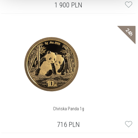
1 900
PLN
24h
Chińska Panda 1g
716
PLN