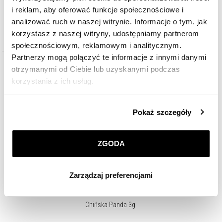
i reklam, aby oferować funkcje społecznościowe i
Chińska Panda 8g
analizować ruch w naszej witrynie. Informacje o tym, jak
korzystasz z naszej witryny, udostępniamy partnerom
4 735
PLN
społecznościowym, reklamowym i analitycznym.
Partnerzy mogą połączyć te informacje z innymi danymi
otrzymanymi od Ciebie lub uzyskanymi podczas
24h
korzystania z ich usług.
Szczegółowe informacje o zasadach wykorzystania
Pokaż szczegóły
przez nas plików cookie znajdziesz w
Polityce
prywatności
.
ZGODA
Klikając
ZGODA
wyrażasz zgodę na zainstalowanie
wszystkich rodzajów plików cookie, z których
Zarządzaj preferencjami
korzystamy. Możesz również wybrać jaki rodzaj plików
cookie zainstalujemy na Twoim urządzeniu, klikając
Zarządzaj preferencjami
. W każdej chwili możesz
Chińska Panda 3g
dokonać zmiany wybranych przez Ciebie plików cookie.