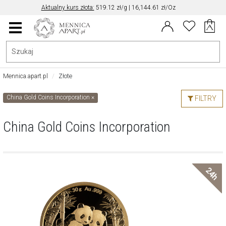
Aktualny kurs złota:
519.12 zł/g | 16,144.61 zł/Oz
Aktualny kurs EUR/PLN: 4.30
Data aktualizacji kursu: 2026-08-07 21:22
Menu
główne
Mennica.apart.pl
Złote
China Gold Coins Incorporation
×
FILTRY
China Gold Coins Incorporation
24h