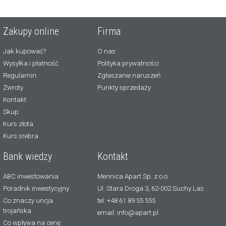
Zakupy online
Firma
Jak kupować?
O nas
Wysyłka i płatność
Polityka prywatności
Regulamin
Zgłaszanie naruszeń
Zwroty
Punkty sprzedaży
Kontakt
Skup
Kurs złota
Kurs srebra
Bank wiedzy
Kontakt
ABC inwestowania
Mennica Apart Sp. z o.o.
Poradnik inwestycyjny
Ul. Stara Droga 3, 62-002 Suchy Las
Co znaczy uncja
tel: +48 61 89 55 555
trojańska
email: info@apart.pl
Co wpływa na cenę