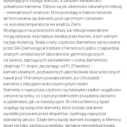
wpływających na jego wartość, a zarazem świadectwo
unikalności kamienia. Odnosi się do obecności naturalnych inkluzji
– wewnętrznych znamion, które powstają w trakcie milionów
lat formowania się diamentu pod ogromnym ciśnieniem
i w wysokiej temperaturze we wnętrzu Ziemi.
Występujące na powierzchni skazy lub inkluzje wewnętrzne
mogą wpływać na przepływ światła przez kamień, a tym samym
na jego brylancję. Skala oceny czystości diamentów opracowana
przez GIA (Gemological Institute of America to jedno z najbardziej
znanych i prestiżowych laboratoriów gemmologicznych
na świecie, zajmujących się badaniem i oceną diamentów)
obejmuje 11 stopni, zaczynając od FL (Flawless) –
kamieni idealnych, pozbawionych jakichkolwiek skaz widocznych
nawet pod 10-krotnym powiększeniem, po I (Included) –
kamienie z inkluzjami widocznymi gołym okiem.
Diamenty o najwyższej czystości są niezwykle rzadkie i wyjątkowo
cenione na rynku, co czyni je przedmiotem pożądania zarówno
w jubilerstwie, jak i w inwestycjach. W ofercie Mennicy Apart
znajdują się wyłącznie diamenty, które zostały starannie
wyselekcjonowane przez ekspertów i spełniają najwyższe
standardy jakości. Dzięki temu każdy diament dostępny w Mennicy
Apart nie tylko zachwyca estetyką, ale także reprezentuje trwałą