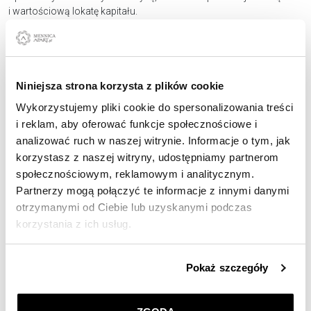
i wartościową lokatę kapitału.
Niniejsza strona korzysta z plików cookie
Wykorzystujemy pliki cookie do spersonalizowania treści
i reklam, aby oferować funkcje społecznościowe i
analizować ruch w naszej witrynie. Informacje o tym, jak
korzystasz z naszej witryny, udostępniamy partnerom
społecznościowym, reklamowym i analitycznym.
Partnerzy mogą połączyć te informacje z innymi danymi
Colour / barwa
otrzymanymi od Ciebie lub uzyskanymi podczas
korzystania z ich usług.
Barwa diamentu to cecha, która znacząco wpływa na jego wartość
Szczegółowe informacje o zasadach wykorzystania
i estetykę. Diamenty oceniane są według międzynarodowej
Pokaż szczegóły
skali barw, która rozpoczyna się od D (bezbarwne,
przez nas plików cookie znajdziesz w
Polityce
najczystsze optycznie i najbardziej wartościowe) i kończy
prywatności
.
na Z (kamienie o widocznych żółtawych odcieniach).