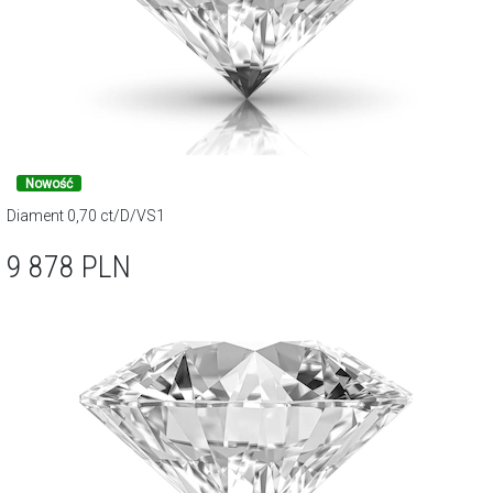
Nowość
Diament 0,70 ct/D/VS1
9 878
PLN