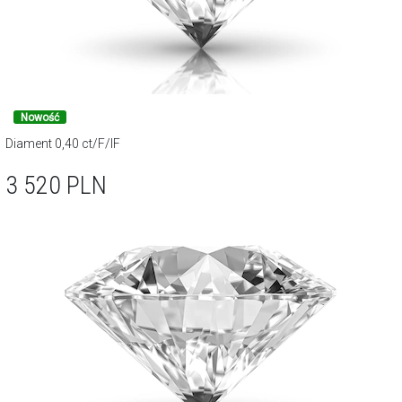
Nowość
Diament 0,40 ct/F/IF
3 520
PLN