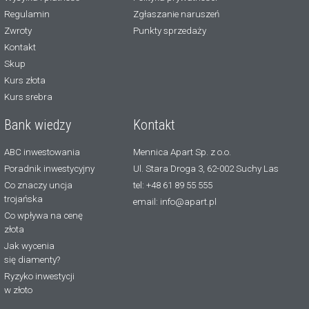
Regulamin
Zgłaszanie naruszeń
Zwroty
Punkty sprzedaży
Kontakt
Skup
Kurs złota
Kurs srebra
Bank wiedzy
Kontakt
ABC inwestowania
Mennica Apart Sp. z o.o.
Poradnik inwestycyjny
Ul. Stara Droga 3, 62-002 Suchy Las
Co znaczy uncja
tel: +48 61 89 55 555
trojańska
email: info@apart.pl
Co wpływa na cenę
złota
Jak wycenia
się diamenty?
Ryzyko inwestycji
w złoto