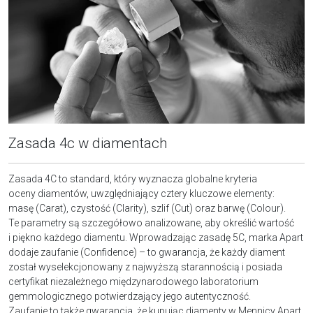
Zasada 4c w diamentach
Zasada 4C to standard, który wyznacza globalne kryteria
oceny diamentów, uwzględniający cztery kluczowe elementy:
masę (Carat), czystość (Clarity), szlif (Cut) oraz barwę (Colour).
Te parametry są szczegółowo analizowane, aby określić wartość
i piękno każdego diamentu. Wprowadzając zasadę 5C, marka Apart
dodaje zaufanie (Confidence) – to gwarancja, że każdy diament
został wyselekcjonowany z najwyższą starannością i posiada
certyfikat niezależnego międzynarodowego laboratorium
gemmologicznego potwierdzający jego autentyczność.
Zaufanie to także gwarancja, że kupując diamenty w Mennicy Apart,