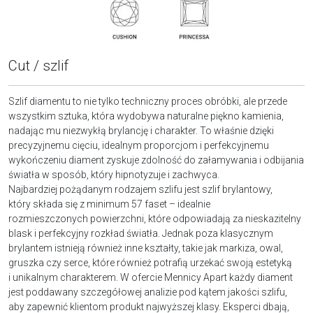
Cut / szlif
Szlif diamentu to nie tylko techniczny proces obróbki, ale przede
wszystkim sztuka, która wydobywa naturalne piękno kamienia,
nadając mu niezwykłą brylancję i charakter. To właśnie dzięki
precyzyjnemu cięciu, idealnym proporcjom i perfekcyjnemu
wykończeniu diament zyskuje zdolność do załamywania i odbijania
światła w sposób, który hipnotyzuje i zachwyca.
Najbardziej pożądanym rodzajem szlifu jest szlif brylantowy,
który składa się z minimum 57 faset – idealnie
rozmieszczonych powierzchni, które odpowiadają za nieskazitelny
blask i perfekcyjny rozkład światła. Jednak poza klasycznym
brylantem istnieją również inne kształty, takie jak markiza, owal,
gruszka czy serce, które również potrafią urzekać swoją estetyką
i unikalnym charakterem. W ofercie Mennicy Apart każdy diament
jest poddawany szczegółowej analizie pod kątem jakości szlifu,
aby zapewnić klientom produkt najwyższej klasy. Eksperci dbają,