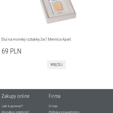
Etui na monetę i sztabkę 2w1 Mennica Apart
69
PLN
WIĘCEJ
Zakupy online
Firma
Jak kupować?
O nas
Wysyłka i płatność
Polityka prywatności