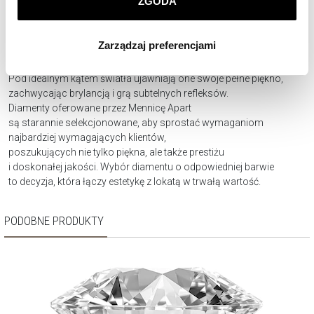
ZGODA
Najbardziej pożądane są diamenty w kategoriach od D do F,
Klikając
ZGODA
wyrażasz zgodę na zainstalowanie
które cechują się wyjątkową przejrzystością
wszystkich rodzajów plików cookie, z których
i nieskazitelnym blaskiem. W ofercie Mennicy Apart znajdują
Zarządzaj preferencjami
korzystamy. Możesz również wybrać jaki rodzaj plików
się diamenty, które mieszczą się w najwyższych kategoriach barwy,
cookie zainstalujemy na Twoim urządzeniu, klikając
co zapewnia ich ponadczasową wartość i wyjątkowy wygląd.
Pod idealnym kątem światła ujawniają one swoje pełne piękno,
Zarządzaj preferencjami
. W każdej chwili możesz
zachwycając brylancją i grą subtelnych refleksów.
dokonać zmiany wybranych przez Ciebie plików cookie.
Diamenty oferowane przez Mennicę Apart
są starannie selekcjonowane, aby sprostać wymaganiom
najbardziej wymagających klientów,
poszukujących nie tylko piękna, ale także prestiżu
i doskonałej jakości. Wybór diamentu o odpowiedniej barwie
to decyzja, która łączy estetykę z lokatą w trwałą wartość.
PODOBNE PRODUKTY