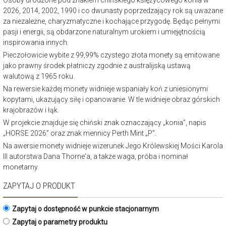
Osoby urodzone pod znakiem chińskiego księżycowego konia w
2026, 2014, 2002, 1990 i co dwunasty poprzedzający rok są uważane
za niezależne, charyzmatyczne i kochające przygodę. Będąc pełnymi
pasji i energii, są obdarzone naturalnym urokiem i umiejętnością
inspirowania innych.
Pieczołowicie wybite z 99,99% czystego złota monety są emitowane
jako prawny środek płatniczy zgodnie z australijską ustawą
walutową z 1965 roku.
Na rewersie każdej monety widnieje wspaniały koń z uniesionymi
kopytami, ukazujący siłę i opanowanie. W tle widnieje obraz górskich
krajobrazów i łąk.
W projekcie znajduje się chiński znak oznaczający „konia”, napis
„HORSE 2026” oraz znak mennicy Perth Mint „P”.
Na awersie monety widnieje wizerunek Jego Królewskiej Mości Karola
III autorstwa Dana Thorne'a, a także waga, próba i nominał
monetarny.
ZAPYTAJ O PRODUKT
Zapytaj o dostępność w punkcie stacjonarnym
Zapytaj o parametry produktu