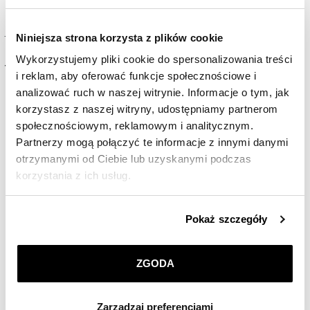
Nowość
Niniejsza strona korzysta z plików cookie
The Perth Mint - Dune - House Atreides - 1g
Wykorzystujemy pliki cookie do spersonalizowania treści
749
PLN
i reklam, aby oferować funkcje społecznościowe i
analizować ruch w naszej witrynie. Informacje o tym, jak
korzystasz z naszej witryny, udostępniamy partnerom
społecznościowym, reklamowym i analitycznym.
Partnerzy mogą połączyć te informacje z innymi danymi
otrzymanymi od Ciebie lub uzyskanymi podczas
korzystania z ich usług.
Szczegółowe informacje o zasadach wykorzystania
Pokaż szczegóły
przez nas plików cookie znajdziesz w
Polityce
prywatności
.
ZGODA
Klikając
ZGODA
wyrażasz zgodę na zainstalowanie
wszystkich rodzajów plików cookie, z których
Zarządzaj preferencjami
korzystamy. Możesz również wybrać jaki rodzaj plików