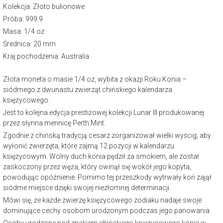
Kolekcja:
Złoto bulionowe
Próba: 999.9
Masa: 1/4 oz
Średnica: 20 mm
Kraj pochodzenia: Australia
Złota moneta o masie 1/4 oz, wybita z okazji Roku Konia –
siódmego z dwunastu zwierząt chińskiego kalendarza
księżycowego.
Jest to kolejna edycja prestiżowej kolekcji Lunar III produkowanej
przez słynna mennicę Perth Mint.
Zgodnie z chińską tradycją cesarz zorganizował wielki wyścig, aby
wyłonić zwierzęta, które zajmą 12 pozycji w kalendarzu
księżycowym. Wolny duch konia pędził za smokiem, ale został
zaskoczony przez węża, który owinął się wokół jego kopyta,
powodując opóźnienie. Pomimo tej przeszkody wytrwały koń zajął
siódme miejsce dzięki swojej niezłomnej determinacji.
Mówi się, że każde zwierzę księżycowego zodiaku nadaje swoje
dominujące cechy osobom urodzonym podczas jego panowania.