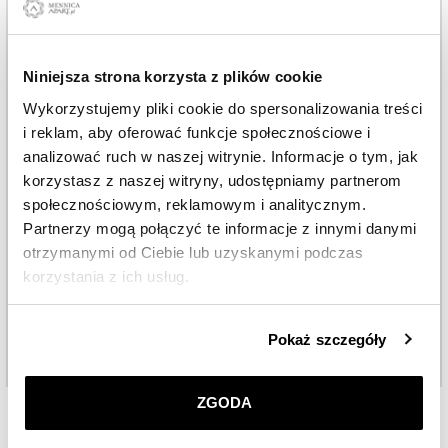
Niniejsza strona korzysta z plików cookie
Wykorzystujemy pliki cookie do spersonalizowania treści
i reklam, aby oferować funkcje społecznościowe i
analizować ruch w naszej witrynie. Informacje o tym, jak
korzystasz z naszej witryny, udostępniamy partnerom
społecznościowym, reklamowym i analitycznym.
Partnerzy mogą połączyć te informacje z innymi danymi
otrzymanymi od Ciebie lub uzyskanymi podczas
korzystania z ich usług.
Szczegółowe informacje o zasadach wykorzystania
Pokaż szczegóły
przez nas plików cookie znajdziesz w
Polityce
prywatności
.
ZGODA
Klikając
ZGODA
wyrażasz zgodę na zainstalowanie
Inwestowanie w złoto to sprawdzona i
wszystkich rodzajów plików cookie, z których