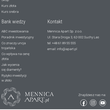
Kurs złota
Kurs srebra
Bank wiedzy
Kontakt
ABC inwestowania
Mennica Apart Sp. z o.o.
Poradnik inwestycyjny
Ul. Stara Droga 3, 62-002 Suchy Las
Co znaczy uncja
tel: +48 61 89 55 555
trojańska
email: info@apart.pl
Co wpływa na cenę
złota
Jak wycenia
się diamenty?
Ryzyko inwestycji
w złoto
Znajdziesz nas na: