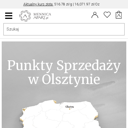
Aktualny kurs złota:
516.78 zł/g | 16,071.97 zł/Oz
Aktualny kurs EUR/PLN: 4.30
Data aktualizacji kursu: 2026-08-10 05:12
Menu
główne
Punkty Sprzedaży
w Olsztynie