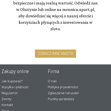
bezpieczne i mają realną wartość. Odwiedź nas
w Olsztynie lub online na mennica.apart.pl,
aby dowiedzieć się więcej o naszej ofercie i
korzyściach płynących z inwestowania w
złoto.
ZOBACZ INNE MIASTA
Zakupy online
Firma
Jak kupować?
O nas
Wysyłka i płatność
Polityka prywatności
Regulamin
Zgłaszanie naruszeń
Zwroty
Punkty sprzedaży
Kontakt
Skup