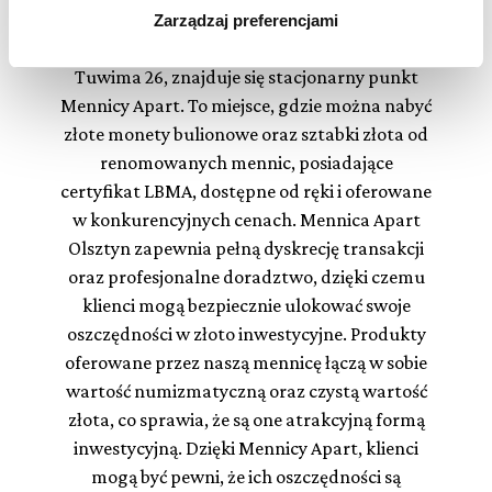
stabilna forma lokowania kapitału. W Galerii
Zarządzaj preferencjami
korzystamy. Możesz również wybrać jaki rodzaj plików
Warmińskiej w Olsztynie, przy ul. Juliana
cookie zainstalujemy na Twoim urządzeniu, klikając
Zarządzaj preferencjami
. W każdej chwili możesz
Tuwima 26, znajduje się stacjonarny punkt
dokonać zmiany wybranych przez Ciebie plików cookie.
Mennicy Apart. To miejsce, gdzie można nabyć
złote monety bulionowe oraz sztabki złota od
renomowanych mennic, posiadające
certyfikat LBMA, dostępne od ręki i oferowane
w konkurencyjnych cenach. Mennica Apart
Olsztyn zapewnia pełną dyskrecję transakcji
oraz profesjonalne doradztwo, dzięki czemu
klienci mogą bezpiecznie ulokować swoje
oszczędności w złoto inwestycyjne. Produkty
oferowane przez naszą mennicę łączą w sobie
wartość numizmatyczną oraz czystą wartość
złota, co sprawia, że są one atrakcyjną formą
inwestycyjną. Dzięki Mennicy Apart, klienci
mogą być pewni, że ich oszczędności są