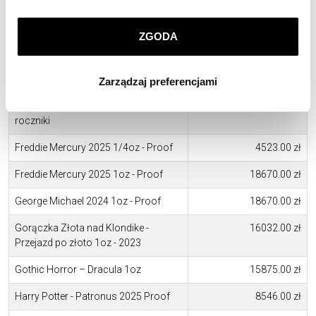
Filharmonik Wiedeński 1/25 oz
699.00 zł
prywatności
.
ZGODA
Filharmonik Wiedeński 1/4 oz
4002.00 zł
Klikając
ZGODA
wyrażasz zgodę na zainstalowanie
Filharmonik Wiedeński 1oz -
15681.00 zł
wszystkich rodzajów plików cookie, z których
2025/2026r
Zarządzaj preferencjami
korzystamy. Możesz również wybrać jaki rodzaj plików
cookie zainstalujemy na Twoim urządzeniu, klikając
Filharmonik Wiedeński 1oz - Różne
15665.00 zł
Zarządzaj preferencjami
. W każdej chwili możesz
roczniki
dokonać zmiany wybranych przez Ciebie plików cookie.
Freddie Mercury 2025 1/4oz - Proof
4523.00 zł
Freddie Mercury 2025 1oz - Proof
18670.00 zł
George Michael 2024 1oz - Proof
18670.00 zł
Gorączka Złota nad Klondike -
16032.00 zł
Przejazd po złoto 1oz - 2023
Gothic Horror – Dracula 1oz
15875.00 zł
Harry Potter - Patronus 2025 Proof
8546.00 zł