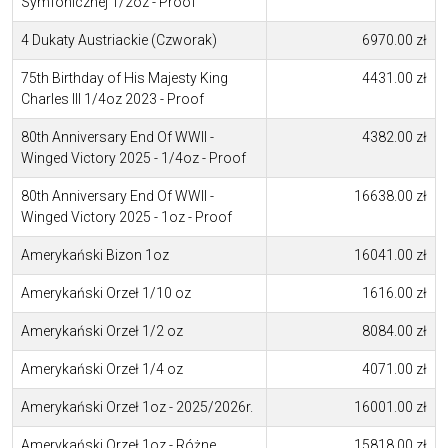
Symfonicznej 1/2oz - Proof
4 Dukaty Austriackie (Czworak)
6970.00 zł
75th Birthday of His Majesty King
4431.00 zł
Charles III 1/4oz 2023 - Proof
80th Anniversary End Of WWII -
4382.00 zł
Winged Victory 2025 - 1/4oz - Proof
80th Anniversary End Of WWII -
16638.00 zł
Winged Victory 2025 - 1oz - Proof
Amerykański Bizon 1oz
16041.00 zł
Amerykański Orzeł 1/10 oz
1616.00 zł
Amerykański Orzeł 1/2 oz
8084.00 zł
Amerykański Orzeł 1/4 oz
4071.00 zł
Amerykański Orzeł 1oz - 2025/2026r.
16001.00 zł
Amerykański Orzeł 1oz - Różne
15818.00 zł