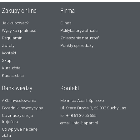
Zakupy online
Firma
Jak kupować?
O nas
Wysyłka i płatność
Polityka prywatności
Regulamin
Zgłaszanie naruszeń
Zwroty
Punkty sprzedaży
Kontakt
Skup
Kurs złota
Kurs srebra
Bank wiedzy
Kontakt
ABC inwestowania
Mennica Apart Sp. z o.o.
Poradnik inwestycyjny
Ul. Stara Droga 3, 62-002 Suchy Las
Co znaczy uncja
tel: +48 61 89 55 555
trojańska
email: info@apart.pl
Co wpływa na cenę
złota