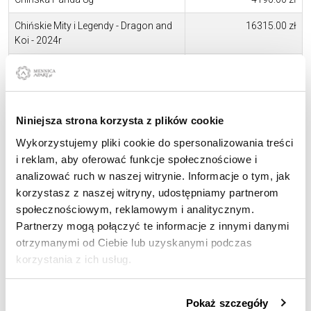
Chińskie Mity i Legendy - Dragon and
16315.00 zł
Koi - 2024r
City Views - Paris 1oz Proof
17019.00 zł
City Views Paris 2oz - Proof
31206.00 zł
D-Day 2024 UK 50p Gold Proof
8546.00 zł
Niniejsza strona korzysta z plików cookie
Wykorzystujemy pliki cookie do spersonalizowania treści
Dinosaurs: Iconic Specimens -
4431.00 zł
i reklam, aby oferować funkcje społecznościowe i
Diplodocus 1/4oz Proof
analizować ruch w naszej witrynie. Informacje o tym, jak
Dinosaurs: Iconic Specimens -
4431.00 zł
korzystasz z naszej witryny, udostępniamy partnerom
Stegosaurus 1/4oz Proof
społecznościowym, reklamowym i analitycznym.
Partnerzy mogą połączyć te informacje z innymi danymi
Dinosaurs: Iconic Specimens -
4431.00 zł
otrzymanymi od Ciebie lub uzyskanymi podczas
Tyrannosaurus 1/4oz Proof
korzystania z ich usług.
Filharmonik Wiedeński 1/10 oz
1582.00 zł
Szczegółowe informacje o zasadach wykorzystania
Filharmonik Wiedeński 1/2 oz
7904.00 zł
Pokaż szczegóły
przez nas plików cookie znajdziesz w
Polityce